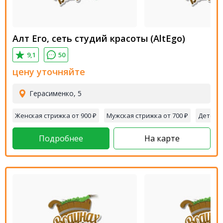
Алт Его, сеть студий красоты (AltEgo)
9,1
50
цену уточняйте
Герасименко, 5
Женская стрижка от 900 ₽
Мужская стрижка от 700 ₽
Детска
Подробнее
На карте