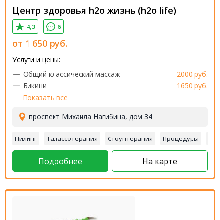
Центр здоровья h2o жизнь (h2o life)
4,3
6
от
1 650
руб.
Услуги и цены:
Общий классический массаж
2000 руб.
Бикини
1650 руб.
Показать все
проспект Михаила Нагибина, дом 34
Пилинг
Талассотерапия
Стоунтерапия
Процедуры
Об
Подробнее
На карте