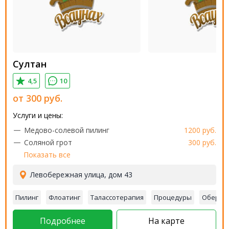
Султан
4,5
10
от
300
руб.
Услуги и цены:
Медово-солевой пилинг
1200 руб.
Соляной грот
300 руб.
Показать все
Левобережная улица, дом 43
Пилинг
Флоатинг
Талассотерапия
Процедуры
Оберты
Подробнее
На карте