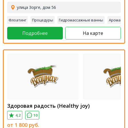
улица Зорге, дом 56
Флоатинг
Процедуры
Гидромассажные ванны
Ароматер
Подробнее
На карте
Здоровая радость (Healthy joy)
4,2
10
от
1 800
руб.