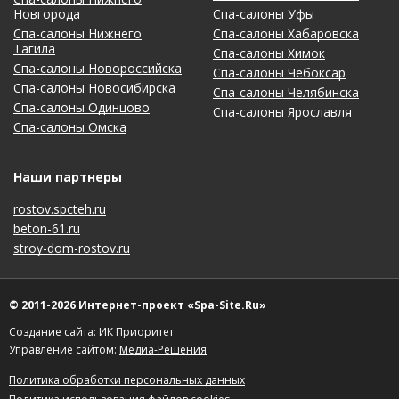
Новгорода
Спа-салоны Уфы
Спа-салоны Нижнего
Спа-салоны Хабаровска
Тагила
Спа-салоны Химок
Спа-салоны Новороссийска
Спа-салоны Чебоксар
Спа-салоны Новосибирска
Спа-салоны Челябинска
Спа-салоны Одинцово
Спа-салоны Ярославля
Спа-салоны Омска
Наши партнеры
rostov.spcteh.ru
beton-61.ru
stroy-dom-rostov.ru
© 2011-2026 Интернет-проект «Spa-Site.Ru»
Создание сайта: ИК Приоритет
Управление сайтом:
Медиа-Решения
Политика обработки персональных данных