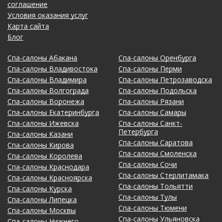
соглашение
Условия оказания услуг
Карта сайта
Блог
Спа-салоны Абакана
Спа-салоны Оренбурга
Спа-салоны Владивостока
Спа-салоны Перми
Спа-салоны Владимира
Спа-салоны Петрозаводска
Спа-салоны Волгограда
Спа-салоны Подольска
Спа-салоны Воронежа
Спа-салоны Рязани
Спа-салоны Екатеринбурга
Спа-салоны Самары
Спа-салоны Ижевска
Спа-салоны Санкт-
Петербурга
Спа-салоны Казани
Спа-салоны Саратова
Спа-салоны Кирова
Спа-салоны Смоленска
Спа-салоны Королева
Спа-салоны Сочи
Спа-салоны Краснодара
Спа-салоны Стерлитамака
Спа-салоны Красноярска
Спа-салоны Тольятти
Спа-салоны Курска
Спа-салоны Тулы
Спа-салоны Липецка
Спа-салоны Тюмени
Спа-салоны Москвы
Спа-салоны Ульяновска
Спа-салоны Нижнего