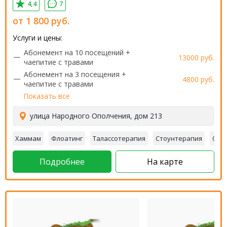
4,4
7
от
1 800
руб.
Услуги и цены:
Абонемент на 10 посещений +
13000 руб.
чаепитие с травами
Абонемент на 3 посещения +
4800 руб.
чаепитие с травами
Показать все
улица Народного Ополчения, дом 213
Хаммам
Флоатинг
Талассотерапия
Стоунтерапия
Обе
Подробнее
На карте